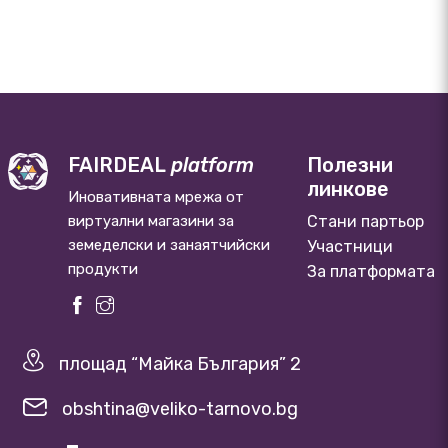
FAIRDEAL
platform
Полезни
линкове
Иновативната мрежа от
виртуални магазини за
Стани партьор
земеделски и занаятчийски
Участници
продукти
За платформата
площад “Майка България” 2
obshtina@veliko-tarnovo.bg