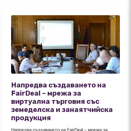
Напредва създаването на
FairDeal – мрежа за
виртуална търговия със
земеделска и занаятчийска
продукция
Напредва създаването на FairDeal – мрежа за