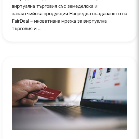
виртуална търговия със земеделска и
занаятчийска продукция Напредва създаването на
FairDeal – иновативна мрежа за виртуална
търговия и ...