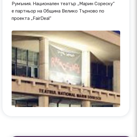
Румъния. Национален театър „Марин Сореску“
е партньор на Община Велико Търново по
проекта „FairDeal“