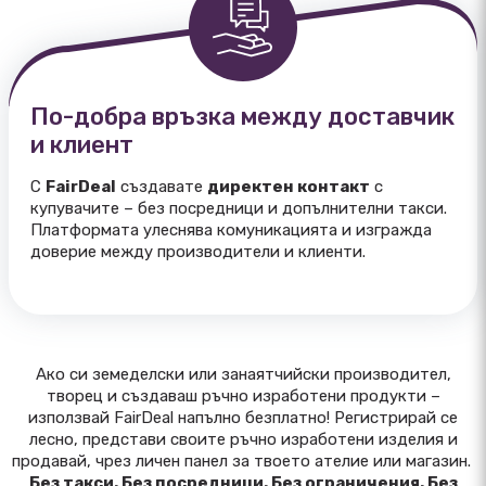
По-добра връзка между доставчик
и клиент
С
FairDeal
създавате
директен контакт
с
купувачите – без посредници и допълнителни такси.
Платформата улеснява комуникацията и изгражда
доверие между производители и клиенти.
Ако си земеделски или занаятчийски производител,
творец и създаваш ръчно изработени продукти –
използвай FairDeal напълно безплатно! Регистрирай се
лесно, представи своите ръчно изработени изделия и
продавай, чрез личен панел за твоето ателие или магазин.
Без такси. Без посредници. Без ограничения. Без