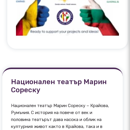
Национален театър Марин
Сореску
Национален театър Марин Сореску – Крайова,
Румъния. С история на повече от век и
половина театърът дава насока и облик на
културния живот както в Крайова, така и в