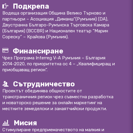
Подкрепа
Водеща организация Община Велико Търново и
партньори – Асоциация „Диманш“(Румъния) (DA),
Двустранна Българо-Румънска Търговска Камара
(България) (BCCBR) и Национален театър “Марин
Сореску” – Крайова (Румъния).
Финансиране
Чрез Програма Interreg V-A Румъния – България
2014-2020, по приоритетна ос 4 – „Квалифициращ и
приобщаващ регион“.
Сътрудничество
Проектът обединява общностите от
трансграничния регион чрез съвместна разработка
и новаторско решение за онлайн маркетинг на
местните земеделски и занаятчийски продукти.
Мисия
Стимулиране предприемачеството на малкия и