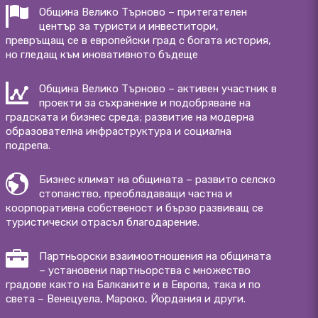
Община Велико Търново – притегателен
център за туристи и инвеститори,
превръщащ се в европейски град с богата история,
но гледащ към иновативното бъдеще
Община Велико Търново – активен участник в
проекти за съхранение и подобряване на
градската и бизнес среда; развитие на модерна
образователна инфраструктура и социална
подрепа.
Бизнес климат на общината – развито селско
стопанство, преобладаващи частна и
коорпоративна собственост и бързо развиващ се
туристически отрасъл благодарение.
Партньорски взаимоотношения на общината
– установени партньорства с множество
градове както на Балканите и в Европа, така и по
света – Венецуела, Мароко, Йордания и други.