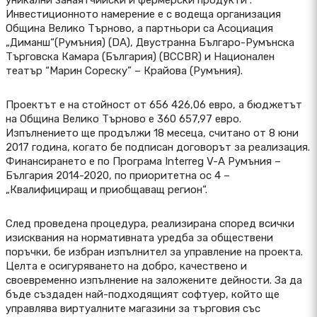
уникални занаятчийски и фермерски продукти“.
Инвестиционното намерение е с водеща организация
Община Велико Търново, а партньори са Асоциация
„Диманш“(Румъния) (DA), Двустранна Българо-Румънска
Търговска Камара (България) (BCCBR) и Национален
театър “Марин Сореску” – Крайова (Румъния).
Проектът е на стойност от 656 426,06 евро, а бюджетът
на Община Велико Търново е 360 657,97 евро.
Изпълнението ще продължи 18 месеца, считано от 8 юни
2017 година, когато бе подписан договорът за реализация.
Финансирането е по Програма Interreg V-A Румъния –
България 2014-2020, по приоритетна ос 4 –
„Квалифициращ и приобщаващ регион“.
След проведена процедура, реализирана според всички
изисквания на нормативната уредба за обществени
поръчки, бе избран изпълнител за управление на проекта.
Целта е осигуряването на добро, качествено и
своевременно изпълнение на заложените дейности. За да
бъде създаден най-подходящият софтуер, който ще
управлява виртуалните магазини за търговия със