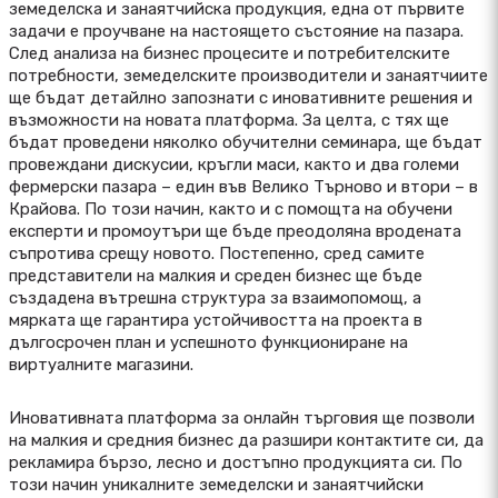
земеделска и занаятчийска продукция, една от първите
задачи е проучване на настоящето състояние на пазара.
След анализа на бизнес процесите и потребителските
потребности, земеделските производители и занаятчиите
ще бъдат детайлно запознати с иновативните решения и
възможности на новата платформа. За целта, с тях ще
бъдат проведени няколко обучителни семинара, ще бъдат
провеждани дискусии, кръгли маси, както и два големи
фермерски пазара – един във Велико Търново и втори – в
Крайова. По този начин, както и с помощта на обучени
експерти и промоутъри ще бъде преодоляна вродената
съпротива срещу новото. Постепенно, сред самите
представители на малкия и среден бизнес ще бъде
създадена вътрешна структура за взаимопомощ, а
мярката ще гарантира устойчивостта на проекта в
дългосрочен план и успешното функциониране на
виртуалните магазини.
Иновативната платформа за онлайн търговия ще позволи
на малкия и средния бизнес да разшири контактите си, да
рекламира бързо, лесно и достъпно продукцията си. По
този начин уникалните земеделски и занаятчийски