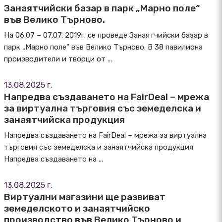
Занаятчийски базар в парк „Марно поле“
във Велико Търново.
На 06.07 – 07.07. 2019г. се проведе Занаятчийски базар в
парк „Марно поле“ във Велико Търново. В 38 павилиона
производители и творци от ...
13.08.2025 г.
Напредва създаването на FairDeal – мрежа
за виртуална търговия със земеделска и
занаятчийска продукция
Напредва създаването на FairDeal – мрежа за виртуална
търговия със земеделска и занаятчийска продукция
Напредва създаването на ...
13.08.2025 г.
Виртуални магазини ще развиват
земеделското и занаятчийско
производство във Велико Търново и