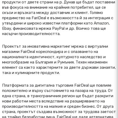
продукти от двете страни на р. Дунав ще бъдат поставени
във фокуса на внимание на крайния потребител, ще се
скъси и връзката между доставчик и клиент. Голямо
предимство на FariDeal е възможността й за интеграция с
утвърдени и широко известни платформи като Amazon,
Ebay, финансовата мрежа PayPal и др. Всичко това ще
насърчи производителността.
Проектът за иновативна маркетинг мрежа с виртуални
магазини FairDeal кореспондира и с опазването на
националната идентичност, културното наследство и
многообразие на България и Румъния. Техен неизменен
елемент са както характерните за двете държави занаяти,
така и кулинарните продукти.
Платформата за дигитална търговия FairDeal ще повлияе
положително и върху състоянието на пазара на труда. От
една страна, в трансграничния регион ще бъдат разкрити
нови работни места вследствие на разширяването на
производителността на малкия и среден бизнес. От друга
страна, проектът създава възможност за трудова заетост
на трайно безработни лица. FairDeal ще даде алтернатива