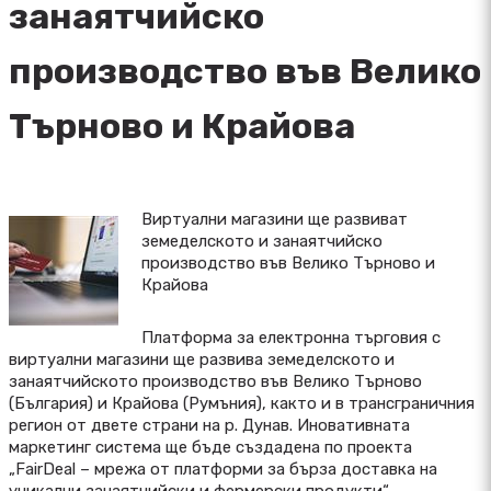
занаятчийско
производство във Велико
Търново и Крайова
Виртуални магазини ще развиват
земеделското и занаятчийско
производство във Велико Търново и
Крайова
Платформа за електронна търговия с
виртуални магазини ще развива земеделското и
занаятчийското производство във Велико Търново
(България) и Крайова (Румъния), както и в трансграничния
регион от двете страни на р. Дунав. Иновативната
маркетинг система ще бъде създадена по проекта
„FairDeal – мрежа от платформи за бърза доставка на