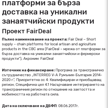
платформи за бърза
доставка на уникални
занаятчийски продукти
Проект FairDeal
Пълно наименование на проекта:
Fair Deal – Short
supply – chain platforms for local artisan and agriculture
products in the CBC area (FairDeal – мрежа от платформи за
бърза доставка на уникални занаятчийски и фермерски
продукти“), Акроним: FairDeal
Източник на финансиране:
Програма за трансгранично
сътрудничество „INTERREG V-A Румъния-България 2014-
2020 г.“, Приоритетна ос 4: Квалифициран и приобщаващ
регион; Специфична цел 4.1 Насърчаване интегрирането на
трансграничния регион по отношение на заетостта и
мобилността на работната сила.
Дата на сключване на ДБФП
: 08.06.2017г.