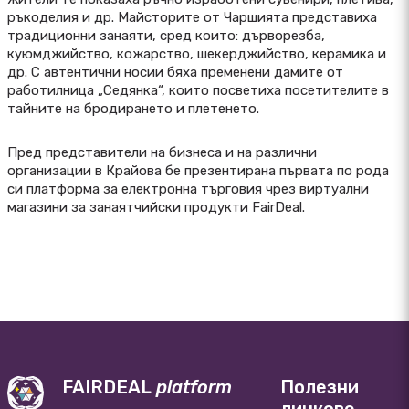
ръкоделия и др. Майсторите от Чаршията представиха
традиционни занаяти, сред които: дърворезба,
куюмджийство, кожарство, шекерджийство, керамика и
др. С автентични носии бяха пременени дамите от
работилница „Седянка“, които посветиха посетителите в
тайните на бродирането и плетенето.
Пред представители на бизнеса и на различни
организации в Крайова бе презентирана първата по рода
си платформа за електронна търговия чрез виртуални
магазини за занаятчийски продукти FairDeal.
FAIRDEAL
platform
Полезни