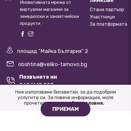
линкове
Иновативната мрежа от
виртуални магазини за
Стани партьор
земеделски и занаятчийски
Участници
продукти
За платформата
площад “Майка България” 2
obshtina@veliko-tarnovo.bg
Позвънете ни
062/619 203
Ние използваме бисквитки, за да подобрим
услугите си. За повече информация, моля
прочетете нашите
oбщи условия.
ПРИЕМАМ
© 2026 Община Велико Търново.
Общи условия