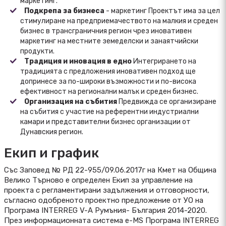
маркетинг.
Подкрепа за бизнеса
- маркетинг Проектът има за цел
стимулиране на предприемачеството на малкия и среден
бизнес в трансграничния регион чрез иновативен
маркетинг на местните земеделски и занаятчийски
продукти.
Традиция и иновация в едно
Интегрирането на
традицията с предложения иновативен подход ще
допринесе за по-широки възможности и по-висока
ефективност на регионални малък и среден бизнес.
Организация на събития
Предвижда се организиране
на събития с участие на референтни индустриални
камари и представителни бизнес организации от
Дунавския регион.
Екип и график
Със Заповед № РД 22-955/09.06.2017г на Кмет на Община
Велико Търново е определен Екип за управление на
проекта с регламентирани задължения и отговорности,
съгласно одобреното проектно предложение от УО на
Програма INTERREG V-A Румъния- България 2014-2020.
През информационната система е-MS Програма INTERREG