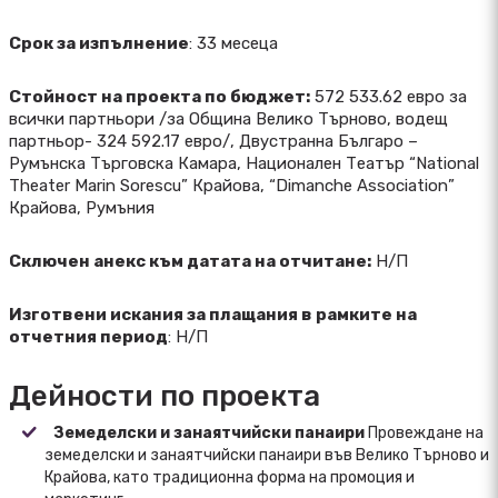
Срок за изпълнение
: 33 месеца
Стойност на проекта по бюджет:
572 533.62 евро за
всички партньори /за Община Велико Търново, водещ
партньор- 324 592.17 евро/, Двустранна Българо –
Румънска Търговска Камара, Национален Театър “National
Theater Marin Sorescu” Крайова, “Dimanche Association”
Крайова, Румъния
Сключен анекс към датата на отчитане:
Н/П
Изготвени искания за плащания в рамките на
отчетния период
: Н/П
Дейности по проекта
Земеделски и занаятчийски панаири
Провеждане на
земеделски и занаятчийски панаири във Велико Търново и
Крайова, като традиционна форма на промоция и