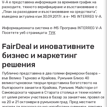
V-A е представена информация за времевия график на
разходите, тяхното верифициране и възстановяване с
„План за разходване и възстановяване на средствата“,
въведена актуална към 30.09.2017г. в е- MS INTERREG V-A.
Информационната система е-MS Програма INTERREG V-A
Посетете уеб страницата:
ТУК
FairDeal и иновативните
бизнес и маркетинг
решения
Публично представена в два големи фермерски базара –
във Велико Търново и Крайова, Румъния Близо 40
великотърновски творци представиха богатството на
българските занаяти в Крайова, Румъния. Майстори от
Самоводската чаршия в Старата столица и техни колеги
от целия регион участваха в базар за занаятчии, провел се
на 20 и 21 октомври в румънския град. Пред местните
жители те показаха ръчно изработени сувенири, плетива,